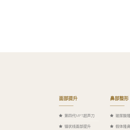
面部提升
鼻部整形
第四代MPT超声刀
玻尿酸
锚状线面部提升
假体隆