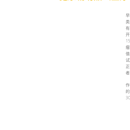
早
类
有
开
1
瘤
值
试
正
者
作
的
3