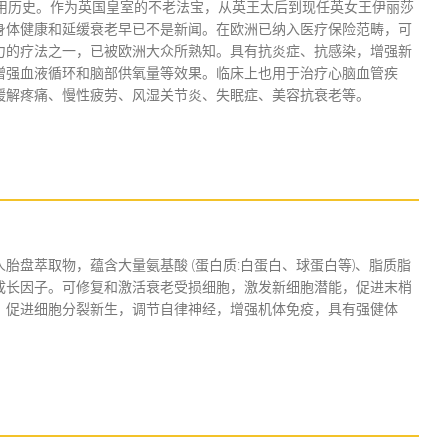
应用历史。作为英国皇室的不老法宝，从英王太后到现任英女王伊丽莎
身体健康和延缓衰老早已不是新闻。在欧洲已纳入医疗保险范畴，可
力的疗法之一，已被欧洲大众所熟知。具有抗炎症、抗感染，增强新
增强血液循环和脑部供氧量等效果。临床上也用于治疗心脑血管疾
缓解疼痛、慢性疲劳、风湿关节炎、失眠症、美容抗衰老等。
胎盘萃取物，蕴含大量氨基酸 (蛋白质:白蛋白、球蛋白等)、脂质脂
成长因子。可修复和激活衰老受损细胞，激发新细胞潜能，促进末梢
，促进细胞分裂新生，调节自律神经，增强机体免疫，具有强健体