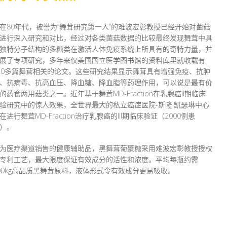
在80年代，被誉为“舞茸研究第一人”的难波宏彰教授已经开始对菌菇
进行深入研究和对比，经过对各类菌菇数据的比较最终发现舞茸中具
独特分子结构的多糖类在激活人体免疫系统上所具有的奇特力量，并
展了专项研究，多年来仅美国国立医学图书馆的资料库里就收载有
50多篇舞茸相关的论文。这些研究结果显示舞茸具有增强免疫、抗肿
、抗病毒、抗高血压、降血糖、降血脂等药理作用，可以说是最有价
的药食两用菇类之一。近年基于舞茸MD-Fraction在乳腺癌II期临床
验研究中的惊人效果，全世界最大的私立癌症医院-斯隆·凯瑟琳中心
在进行舞茸MD-Fraction治疗乳腺癌的III期临床验证（2000例患
）。
为医疗渠道销售的健康辅助品，黑舞茸葡聚糖采用难波宏彰教授授权
专利工艺，最大限度保证有效成分的活性和浓度。平均每瓶约需
00kg高品质黑舞茸原料，液体形式令有效成分更易吸收。