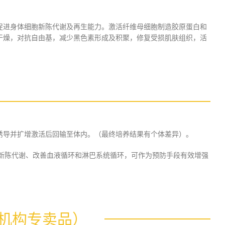
促进身体细胞新陈代谢及再生能力。激活纤维母细胞制造胶原蛋白和
干燥，对抗自由基，减少黑色素形成及积聚，修复受损肌肤组织，活
诱导并扩增激活后回输至体内。（最终培养结果有个体差异）。
进新陈代谢、改善血液循环和淋巴系统循环，可作为预防手段有效增强
机构专卖品）