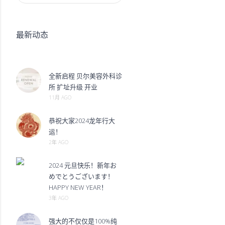
最新动态
全新启程 贝尔美容外科诊
所 扩址升级 开业
11月 AGO
恭祝大家2024龙年行大
运！
2年 AGO
2024 元旦快乐！新年お
めでとうございます！
HAPPY NEW YEAR！
3年 AGO
强大的不仅仅是100%纯