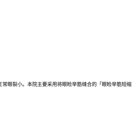
正常眼裂小。本院主要采用将眼睑举筋缝合的「眼睑举筋短缩