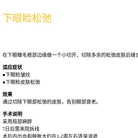
下眼睑松弛
在下眼睫毛根部边缘做一个小切开，切除多余的松弛皮肤后缝
适应症状
●下眼睑皱纹
●下眼睑皮肤松弛
效果
通过切除下眼部松弛的皮肤，告别眼部衰老。
手术说明
采用局部麻醉
7日后需来院拆线
术后内出血和肿胀大约在1-2周左右逐渐消退