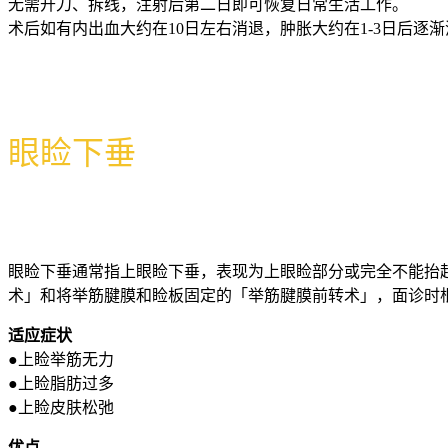
无需开刀、拆线，注射后第二日即可恢复日常生活工作。
术后如有内出血大约在10日左右消退，肿胀大约在1-3日后逐渐
眼睑下垂
眼睑下垂通常指上眼睑下垂，表现为上眼睑部分或完全不能抬
术」和将举筋腱膜和睑板固定的「举筋腱膜前转术」，面诊时
适应症状
●上睑举筋无力
●上睑脂肪过多
●上睑皮肤松弛
优点