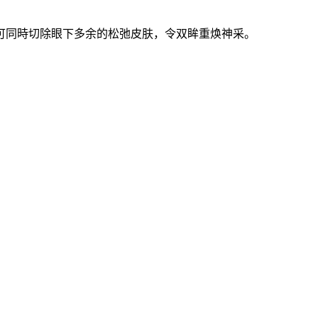
可同時切除眼下多余的松弛皮肤，令双眸重焕神采。