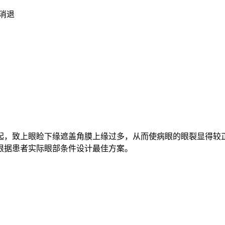
消退
起，致上眼睑下缘遮盖角膜上缘过多，从而使病眼的眼裂显得较
根据患者实际眼部条件设计最佳方案。