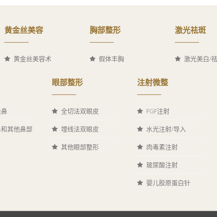
黄金丝美容
胸部整形
激光祛斑
黄金丝美容术
假体丰胸
激光美白/
眼部整形
注射微整
隆鼻
全切法双眼皮
FGF注射
鼻和其他鼻部
埋线法双眼皮
水光注射/导入
其他眼部整形
肉毒素注射
玻尿酸注射
婴儿胶原蛋白针