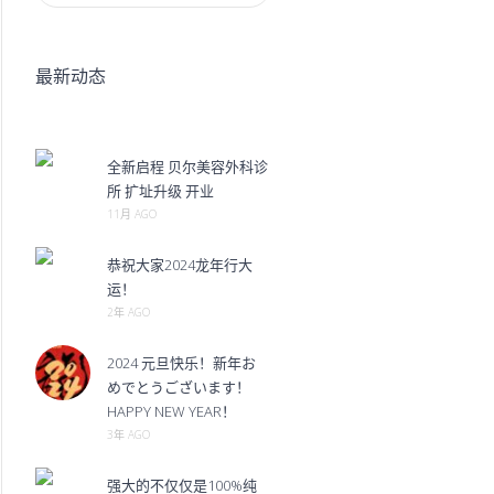
最新动态
全新启程 贝尔美容外科诊
所 扩址升级 开业
11月 AGO
恭祝大家2024龙年行大
运！
2年 AGO
2024 元旦快乐！新年お
めでとうございます！
HAPPY NEW YEAR！
3年 AGO
强大的不仅仅是100%纯